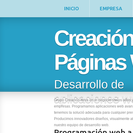
INICIO
EMPRESA
Creació
Páginas
Desarrollo de
aplicaciones w
Grupo Creación lleva en el negocio varios años 
empresas. Programamos aplicaciones web avanza
tenemos la solució adecuada para cualquier pre
Producimos innovadores diseños, visualmente atrac
nuestro equipo de desarrollo web.
Programación web a